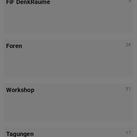
FiF DenkRäume
5
Foren
26
Workshop
31
Tagungen
17