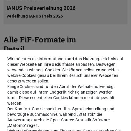
IANUS Preisverleihung 2026
Verleihung IANUS Preis 2026
Alle FiF-Formate im
Detail
Zurück
V
Wir möchten die Informationen und das Nutzungserlebnis auf
FiF Podcasts
dieser Webseite an Ihre Bedürfnisse anpassen. Deswegen
verwenden wir sog. Cookies. Sie können selbst entscheiden,
welche Cookies genau bei Ihrem Besuch unserer Webseiten
gesetzt werden sollen.
Einige Cookies sind für den Abruf der Website notwendig,
damit diese auf Ihrem Endgerät richtig anzeigen werden
kann. Diese essentiellen Cookies können nicht abgewählt
werden.
Der Komfort-Cookie speichert Ihre Spracheinstellung und
bevorzugte Suchmaschine, während „Statistik“ die
Auswertung durch die Open-Source-Statistik-Software
„Matomo“ regelt.