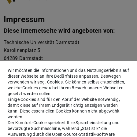
Impressum
Diese Internetseite wird angeboten von:
Technische Universität Darmstadt
Karolinenplatz 5
64289
Darmstadt
+49 6151 16-01
Wir möchten die Informationen und das Nutzungserlebnis auf
dieser Webseite an Ihre Bedürfnisse anpassen. Deswegen
vertreten durch die Präsidentin der Technischen
verwenden wir sog. Cookies. Sie können selbst entscheiden,
Universität Darmstadt, Prof. Dr. Tanja Brühl
welche Cookies genau bei Ihrem Besuch unserer Webseiten
gesetzt werden sollen.
Die Technische Universität Darmstadt ist eine
Einige Cookies sind für den Abruf der Website notwendig,
rechtsfähige Körperschaft des öffentlichen Rechts gemäß
damit diese auf Ihrem Endgerät richtig anzeigen werden
kann. Diese essentiellen Cookies können nicht abgewählt
§ 1 Abs. 1 i.V.m. § 2 Abs. 1 Nr. 1 HHG (Hessisches
werden.
Hochschulgesetz vom 14. Dezember 2009, GVBl. I S.
Der Komfort-Cookie speichert Ihre Spracheinstellung und
666). Seit dem In-Kraft-Treten des TU Darmstadt-Gesetzes
bevorzugte Suchmaschine, während „Statistik“ die
Auswertung durch die Open-Source-Statistik-Software
(Gesetz zur organisatorischen Fortentwicklung der