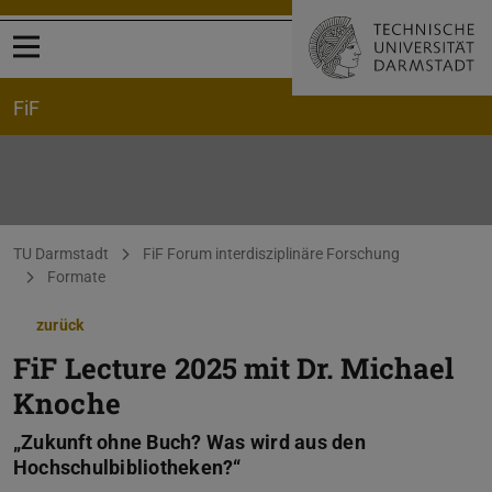
Menü öffnen
FiF
Sie befinden sich hier:
TU Darmstadt
FiF Forum interdisziplinäre Forschung
Formate
zurück
FiF Lecture 2025 mit Dr. Michael
Knoche
„Zukunft ohne Buch? Was wird aus den
Hochschulbibliotheken?“