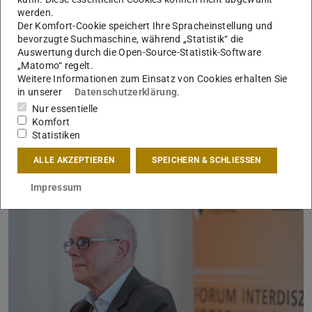
werden.
digitalisierten historischen Buchbeständen. Elektronische
Der Komfort-Cookie speichert Ihre Spracheinstellung und
Verfügbarkeit scheint zum Standard geworden zu sein,
bevorzugte Suchmaschine, während „Statistik“ die
während das physische Buch zur Ausnahme wird. Doch
Auswertung durch die Open-Source-Statistik-Software
„Matomo“ regelt.
nach welchen Kriterien sollten Hochschulbibliotheken ihre
Weitere Informationen zum Einsatz von Cookies erhalten Sie
Sammlungen aufbauen? Ist eine konsequente E-Only-
in unserer
Datenschutzerklärung
.
Strategie sinnvoll, um den Wandel voranzutreiben? Und
Nur essentielle
welche Sammlungskultur erfüllt die Bedürfnisse der
Komfort
Statistiken
Forschung am besten?
ALLE AKZEPTIEREN
SPEICHERN & SCHLIESSEN
Impressum