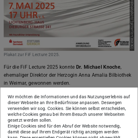
Bild: adobestock: birdmanphoto (generiert mit KI)
Plakat zur FiF Lecture 2025.
Für die FiF Lecture 2025 konnte
Dr. Michael Knoche
,
ehemaliger Direktor der Herzogin Anna Amalia Bilbiothek
in Weimar, gewonnen werden.
Mehr Informationen zur Person
(wird in neuem Tab geöf
Wir möchten die Informationen und das Nutzungserlebnis auf
dieser Webseite an Ihre Bedürfnisse anpassen. Deswegen
Zum Vortrag
verwenden wir sog. Cookies. Sie können selbst entscheiden,
Hochschulbibliotheken bieten zunehmend umfangreiche
welche Cookies genau bei Ihrem Besuch unserer Webseiten
digitale Ressourcen an, um Forschung, Lehre und
gesetzt werden sollen.
Einige Cookies sind für den Abruf der Website notwendig,
Studium zu unterstützen – von wissenschaftlichen
damit diese auf Ihrem Endgerät richtig anzeigen werden
Publikationen und Forschungsdaten bis hin zu
kann. Diese essentiellen Cookies können nicht abgewählt