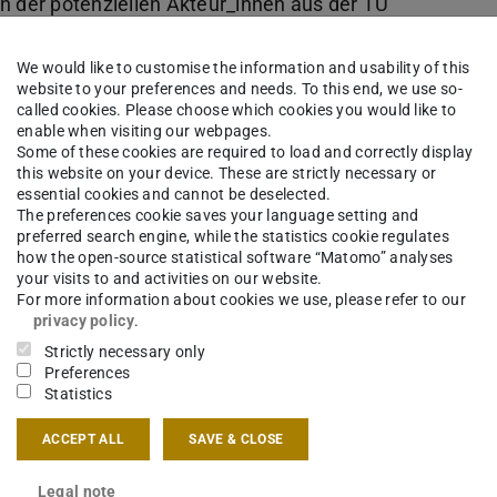
 der potenziellen Akteur_innen aus der TU
und Inhalte sowie Vorstellungen über deren
e des Workshops gebündelt und dokumentiert.
We would like to customise the information and usability of this
website to your preferences and needs. To this end, we use so-
called cookies. Please choose which cookies you would like to
er Zentren für Lehr-Lernforschung als
enable when visiting our webpages.
n Erwartungen und Vorstellungen der potenziellen
Some of these cookies are required to load and correctly display
this website on your device. These are strictly necessary or
ng vor dem Hintergrund der Informationen und
essential cookies and cannot be deselected.
The preferences cookie saves your language setting and
einsam diskutiert und schließlich soweit
preferred search engine, while the statistics cookie regulates
 Strukturkonzept vorgelegt werden kann. Dieses
how the open-source statistical software “Matomo” analyses
your visits to and activities on our website.
utiert und bzgl. seiner schrittweisen Umsetzung
For more information about cookies we use, please refer to our
ehrerbildung geprüft werden.
privacy policy
.
Strictly necessary only
013 von 9:00 -17:00 Uhr im Seminarraum des
Preferences
Statistics
e 12 (Campus TUD, Stadtmitte) statt.
ACCEPT ALL
SAVE & CLOSE
et)
Legal note