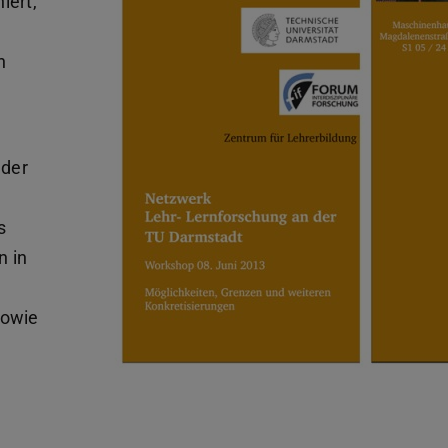
iert,
n
 der
s
n in
sowie