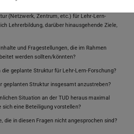
tur (Netzwerk, Zentrum, etc.) für Lehr-Lern-
ich Lehrerbildung, darüber hinausgehende Ziele,
 Inhalte und Fragestellungen, die im Rahmen
rbeitet werden sollten/könnten?
die geplante Struktur für Lehr-Lern-Forschung?
r geplanten Struktur insgesamt anzustreben?
nlichen Situation an der TUD heraus maximal
e sich eine Beteiligung vorstellen?
e, die in diesen Fragen nicht angesprochen sind?