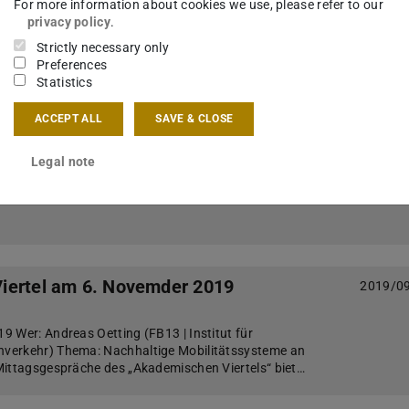
For more information about cookies we use, please refer to our
privacy policy
.
19 Wer: Helmut Schlaak (FB18 | Mikrotechnik und
Strictly necessary only
steme) Thema: Mikro-Nano-Integration Die
Preferences
Akademischen Viertels“ bieten einen informellen R…
Statistics
ACCEPT ALL
SAVE & CLOSE
19
2019/1
Legal note
IANUS-Preis für naturwissenschaftlich-technische
itsforschung durften sich Christopher Fichtlscherer,
d Stefka Schmid freuen.
iertel am 6. Novemder 2019
2019/0
 Wer: Andreas Oetting (FB13 | Institut für
verkehr) Thema: Nachhaltige Mobilitätssysteme an
Mittagsgespräche des „Akademischen Viertels“ biet…