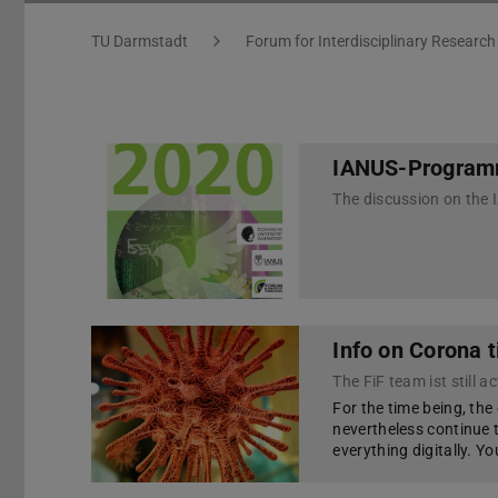
You are here:
TU Darmstadt
Forum for Interdisciplinary Research
IANUS-Program
Info on Corona 
The FiF team ist still ac
For the time being, the 
nevertheless continue 
everything digitally. Y