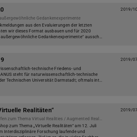
20
2019/1
 außergewöhnliche Gedankenexperimente
ckmeldungen aus den Evaluierungen der letzten
ten wir dieses Format ausbauen und für 2020
r außergewöhnliche Gedankenexperimente“ aussch…
19
2019/0
issenschaftlich-technische Friedens- und
IANUS steht für naturwissenschaftlich-technische
er Technischen Universität Darmstadt; oftmals int…
rtuelle Realitäten“
2019/0
Erstes Vernetzungstreffen zum Thema Virtual Realities / Augmented Realities
hop zum Thema „Virtuelle Realitäten“ am 12. Juli
 Interdisziplinäre Forschung laufende und