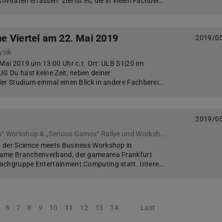
vitäten erfassen. Ziel ist es, die in vielen Fachber…
e Viertel am 22. Mai 2019
2019/0
ysik
 Mai 2019 um 13:00 Uhr c.t. Ort: ULB S1|20 im
UG Du hast keine Zeit, neben deiner
er Studium einmal einen Blick in andere Fachberei…
9
2019/0
„Sciene meets Business“ Workshop & „Serious Games“ Rallye und Workshop
t der Science meets Business Workshop in
game Branchenverband, der gamearea Frankfurt
achgruppe Entertainment Computing statt. Intere…
6
7
8
9
10
11
12
13
14
Next
Last