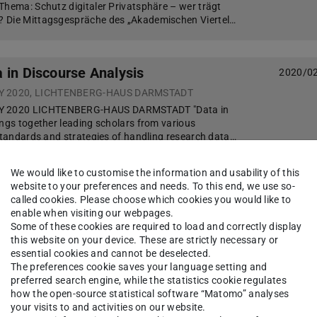
Thema: Schutz digitaler Privatsphäre – wer trägt
 Die Mittagsgespräche des „Akademischen Viertel…
 in Discourse Analysis
2020/0
Y 2020, LICHTENBERG-HAUS DARMSTADT
 2020 LICHTENBERG-HAUS DARMSTADT "Data in
ings together leading scholars from various
 standards and strategies of handling research data…
We would like to customise the information and usability of this
website to your preferences and needs. To this end, we use so-
ertel am 15. Januar 2020
2019/1
called cookies. Please choose which cookies you would like to
enable when visiting our webpages.
 Wer: Martin Knöll (FB15 | Entwerfen und
Some of these cookies are required to load and correctly display
 Von Schweinehunden und Bewegungsrouten:
this website on your device. These are strictly necessary or
r gesundheitsfördernde Stadtplanung Die Mittagsg…
essential cookies and cannot be deselected.
The preferences cookie saves your language setting and
preferred search engine, while the statistics cookie regulates
how the open-source statistical software “Matomo” analyses
iertel am 27. November 2019
2019/1
your visits to and activities on our website.