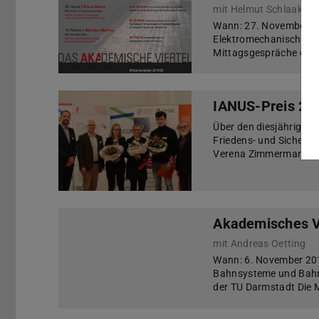
mit Helmut Schlaak
Wann: 27. November 20
Elektromechanische Sy
Mittagsgespräche des „
IANUS-Preis 20
Über den diesjährigen 
Friedens- und Sicherhe
Verena Zimmermann un
Akademisches V
mit Andreas Oetting
Wann: 6. November 2019
Bahnsysteme und Bahn
der TU Darmstadt Die 