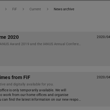
FiF
Current
News archive
me 2020
2020/0
The discussion on the IANUS Award 2019 and the IANUS Annual Conference 2020 have been postponed
times from FiF
2020/0
tive and digitally available for you.
office is only temporarily available. We will
to work from our home offices and organise
ou can find the latest information on our new respo…