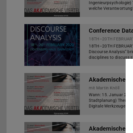
Ingenieurpsychologie) 
welche Verantwortung?
Conference Data
18TH–20TH FEBRUAR
18TH–20TH FEBRUARY
Discourse Analysis” br
disciplines to discuss
Akademisches Vi
mit Martin Knöll
Wann: 15. Januar 2020
Stadtplanung) Thema:
Digitale Werkzeuge fü
Akademisches V