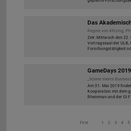
geplante Forschungsakti
Das Akademisch
Regine von Klitzing, Ph
Zeit: Mittwoch den 22.
Vortragssaal der ULB, 
Forschungstätigkeit od
GameDays 201
Am 31. Mai 2019 finde
Kooperation mit dem 
Rheinman und der GI F
First
Previous
1
2
3
4
5