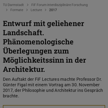
Sie befinden sich hier:
TU Darmstadt
FiF Forum interdisziplinäre Forschung
Formate
Lecture
2017
Entwurf mit geliehener
Landschaft.
Phänomenologische
Überlegungen zum
Möglichkeitssinn in der
Architektur.
Den Auftakt der FiF Lectures machte Professor Dr.
Günter Figal mit einem Vortrag am 30. November
2017, der Philosophie und Architektur ins Gespräch
brachte.