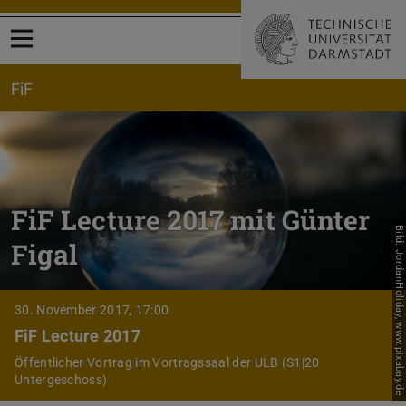
Menü öffnen
FiF
FiF Lecture 2017 mit Günter
Bild: JordanHoliday, www.pixabay.de
Figal
30. November 2017, 17:00
FiF Lecture 2017
Öffentlicher Vortrag im Vortragssaal der ULB (S1|20
Untergeschoss)