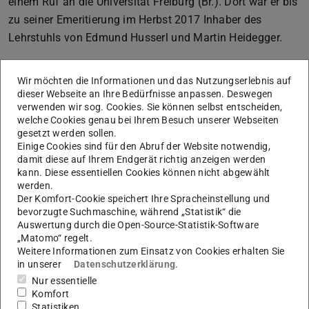
einem Ruf an die Universität Freiburg (Br.). Dort war er bis
zu seiner Emeritierung im Herbst 2017 Inhaber des
Lehrstuhls von Edmund Husserl und Martin Heidegger.
Wir möchten die Informationen und das Nutzungserlebnis auf
Rückblick
dieser Webseite an Ihre Bedürfnisse anpassen. Deswegen
verwenden wir sog. Cookies. Sie können selbst entscheiden,
welche Cookies genau bei Ihrem Besuch unserer Webseiten
gesetzt werden sollen.
Einige Cookies sind für den Abruf der Website notwendig,
Impressionen
damit diese auf Ihrem Endgerät richtig anzeigen werden
kann. Diese essentiellen Cookies können nicht abgewählt
werden.
Der Komfort-Cookie speichert Ihre Spracheinstellung und
bevorzugte Suchmaschine, während „Statistik“ die
Auswertung durch die Open-Source-Statistik-Software
„Matomo“ regelt.
Weitere Informationen zum Einsatz von Cookies erhalten Sie
in unserer
Datenschutzerklärung
.
Nur essentielle
Komfort
Statistiken