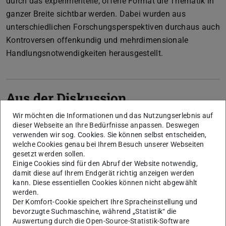
durch das experimentelle, offene Format die Thematik in
ganzer Breite sichtbar werden. Dabei wurden aus
unterschiedlichen Forschungsperspektiven durchaus auch
Kontroversen offenkundig und mehrdimensionale
Handlungsnotwendigkeiten herausgestellt.
Aus der Diskussion
Wir möchten die Informationen und das Nutzungserlebnis auf
Diskutiert wurde u.a. über technische
dieser Webseite an Ihre Bedürfnisse anpassen. Deswegen
Realisierungsformen der Energiewende, über
verwenden wir sog. Cookies. Sie können selbst entscheiden,
welche Cookies genau bei Ihrem Besuch unserer Webseiten
nichttechnische Einflussfaktoren, über gesellschaftliche
gesetzt werden sollen.
Akzeptanz in Verbindung mit der Rolle politischer
Einige Cookies sind für den Abruf der Website notwendig,
Entscheidungsprozesse sowie über die Notwendigkeit und
damit diese auf Ihrem Endgerät richtig anzeigen werden
kann. Diese essentiellen Cookies können nicht abgewählt
die Gründe für eine Energiewende.
werden.
Einer Stichwortsammlung aller Teilnehmer zum Thema,
Der Komfort-Cookie speichert Ihre Spracheinstellung und
bevorzugte Suchmaschine, während „Statistik“ die
die in die Bereiche Wissen, Probleme, Lösungen und
Auswertung durch die Open-Source-Statistik-Software